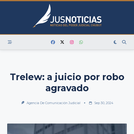
Skip
to
content
Trelew: a juicio por robo
agravado
Agencia De Comunicación Judicial
Sep 30, 2024