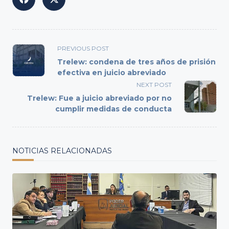
<span
PREVIOUS POST
class="nav-
Trelew: condena de tres años de prisión
subtitle
efectiva en juicio abreviado
screen-
NEXT POST
reader-
Trelew: Fue a juicio abreviado por no
text">Page</span>
cumplir medidas de conducta
NOTICIAS RELACIONADAS