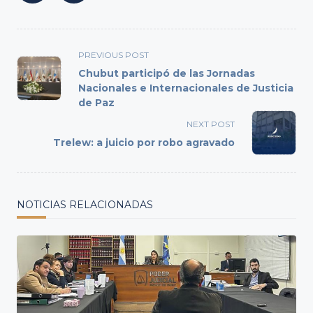
<span
PREVIOUS POST
class="nav-
Chubut participó de las Jornadas
subtitle
Nacionales e Internacionales de Justicia
de Paz
screen-
reader-
NEXT POST
text">Page</span>
Trelew: a juicio por robo agravado
NOTICIAS RELACIONADAS