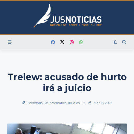
Skip
to
content
Trelew: acusado de hurto
irá a juicio
Secretaría De Informática Jurídica
Mar 16, 2022