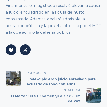
Finalmente, el magistrado resolvió elevar la causa
a juicio, encuadrado en la figura de hurto
consumado. Además, declaró admisible la
acusación pública y la prueba ofrecida por el MPF
a la que adhirió la defensa pública.
<span
PREVIOUS POST
class="nav-
Trelew: pidieron juicio abreviado para
subtitle
acusado de robo con arma
screen-
NEXT POST
reader-
El Maitén: el STJ homenajeó a ex Juez
text">Page</span>
de Paz