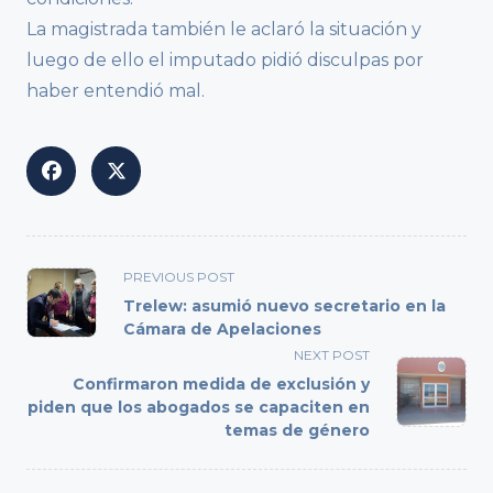
La magistrada también le aclaró la situación y
luego de ello el imputado pidió disculpas por
haber entendió mal.
<span
PREVIOUS POST
class="nav-
Trelew: asumió nuevo secretario en la
subtitle
Cámara de Apelaciones
screen-
NEXT POST
reader-
Confirmaron medida de exclusión y
text">Page</span>
piden que los abogados se capaciten en
temas de género