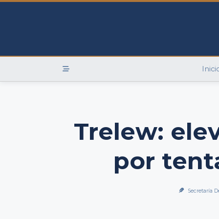
Skip
to
content
Inici
Trelew: ele
por tent
Secretaría D