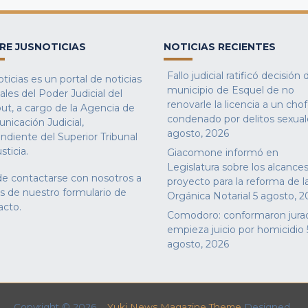
RE JUSNOTICIAS
NOTICIAS RECIENTES
Fallo judicial ratificó decisión 
ticias es un portal de noticias
municipio de Esquel de no
iales del Poder Judicial del
renovarle la licencia a un cho
ut, a cargo de la Agencia de
condenado por delitos sexual
nicación Judicial,
agosto, 2026
ndiente del Superior Tribunal
sticia.
Giacomone informó en
Legislatura sobre los alcances
e contactarse con nosotros a
proyecto para la reforma de l
és de nuestro
formulario de
Orgánica Notarial
5 agosto, 2
acto
.
Comodoro: conformaron jura
empieza juicio por homicidio
agosto, 2026
Copyright © 2026
Yuki News Magazine Theme
Designed