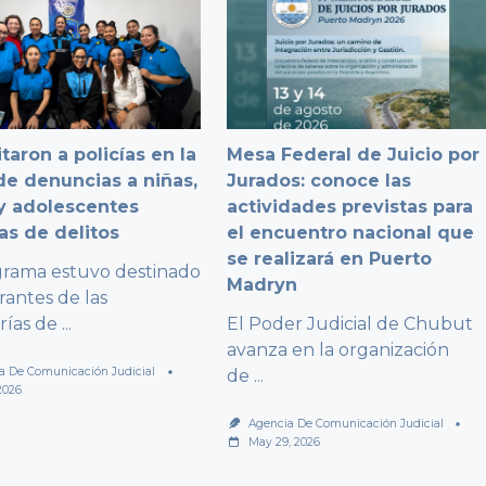
taron a policías en la
Mesa Federal de Juicio por
e denuncias a niñas,
Jurados: conoce las
y adolescentes
actividades previstas para
as de delitos
el encuentro nacional que
se realizará en Puerto
grama estuvo destinado
Madryn
rantes de las
rías de
...
El Poder Judicial de Chubut
avanza en la organización
a De Comunicación Judicial
de
...
2026
Agencia De Comunicación Judicial
May 29, 2026