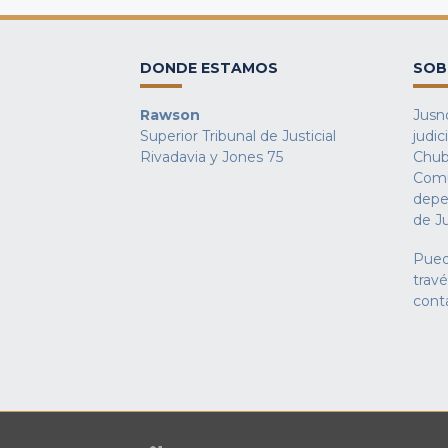
DONDE ESTAMOS
SOB
Rawson
Jusno
Superior Tribunal de Justicial
judic
Rivadavia y Jones 75
Chub
Comu
depe
de Ju
Pued
trav
cont