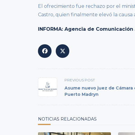
El ofrecimiento fue rechazo por el minist
Castro, quien finalmente elevó la causa a 
INFORMA: Agencia de Comunicación Ju
<span
PREVIOUS POST
class="nav-
Asume nuevo juez de Cámara 
subtitle
Puerto Madryn
screen-
reader-
text">Page</span>
NOTICIAS RELACIONADAS