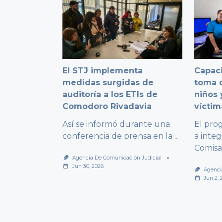
El STJ implementa
Capaci
medidas surgidas de
toma d
auditoría a los ETIs de
niños 
Comodoro Rivadavia
víctim
Así se informó durante una
El pro
conferencia de prensa en la
...
a integ
Comisa
Agencia De Comunicación Judicial
Jun 30, 2026
Agenci
Jun 2, 