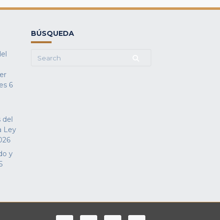
BÚSQUEDA
del
Search
for:
fer
es
6
 del
a Ley
026
do y
5