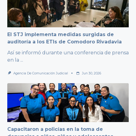
El STJ implementa medidas surgidas de
auditoría a los ETIs de Comodoro Rivadavia
Así se informó durante una conferencia de prensa
en la
...
Agencia De Comunicación Judicial
Jun 30, 2026
Capacitaron a policías en la toma de