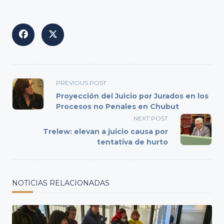
<span
PREVIOUS POST
class="nav-
Proyección del Juicio por Jurados en los
subtitle
Procesos no Penales en Chubut
screen-
NEXT POST
reader-
Trelew: elevan a juicio causa por
text">Page</span>
tentativa de hurto
NOTICIAS RELACIONADAS