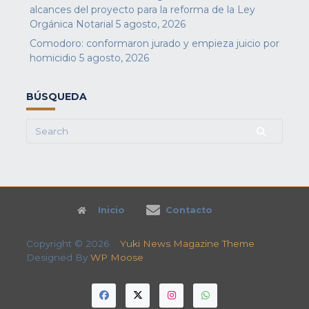
alcances del proyecto para la reforma de la Ley
Orgánica Notarial
5 agosto, 2026
Comodoro: conformaron jurado y empieza juicio por
homicidio
5 agosto, 2026
BÚSQUEDA
Search
for:
Inicio
Contacto
Copyright © 2026
Yuki News Magazine Theme
Designed By
WP Moose