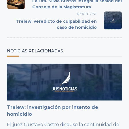
La Dra. Silvia Bustos integra la sesión del
subtitle
Consejo de la Magistratura
screen-
NEXT POST
reader-
Trelew: veredicto de culpabilidad en
text">Page</span>
caso de homicidio
NOTICIAS RELACIONADAS
Trelew: investigación por intento de
homicidio
El juez Gustavo Castro dispuso la continuidad de