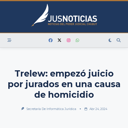
Skip
to
content
Trelew: empezó juicio
por jurados en una causa
de homicidio
Secretaría De Informática Jurídica
Abr 24, 2024