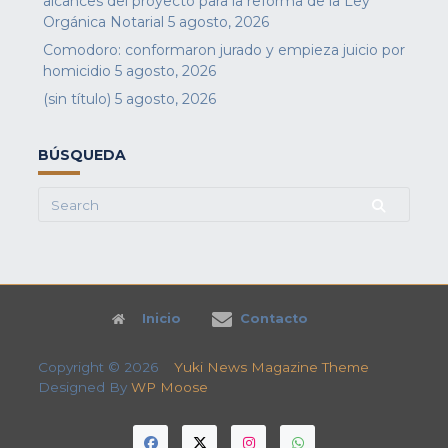
alcances del proyecto para la reforma de la Ley
Orgánica Notarial
5 agosto, 2026
Comodoro: conformaron jurado y empieza juicio por
homicidio
5 agosto, 2026
(sin título)
5 agosto, 2026
BÚSQUEDA
Search
for:
Inicio
Contacto
Copyright © 2026
Yuki News Magazine Theme
Designed By
WP Moose