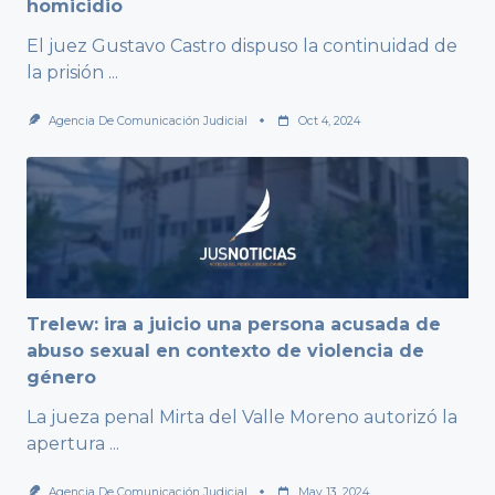
homicidio
El juez Gustavo Castro dispuso la continuidad de
la prisión
...
Agencia De Comunicación Judicial
Oct 4, 2024
Trelew: ira a juicio una persona acusada de
abuso sexual en contexto de violencia de
género
La jueza penal Mirta del Valle Moreno autorizó la
apertura
...
Agencia De Comunicación Judicial
May 13, 2024