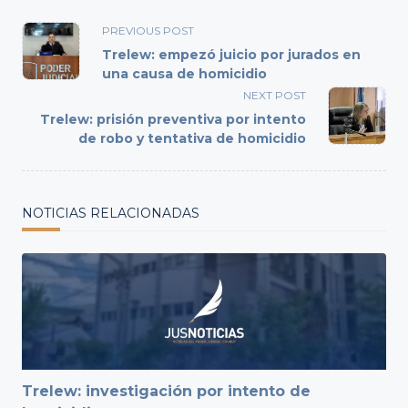
<span
PREVIOUS POST
class="nav-
Trelew: empezó juicio por jurados en
subtitle
una causa de homicidio
screen-
NEXT POST
reader-
Trelew: prisión preventiva por intento
text">Page</span>
de robo y tentativa de homicidio
NOTICIAS RELACIONADAS
Trelew: investigación por intento de