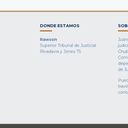
DONDE ESTAMOS
SOB
Rawson
Jusno
Superior Tribunal de Justicial
judic
Rivadavia y Jones 75
Chub
Comu
depe
de Ju
Pued
trav
cont