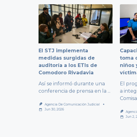
El STJ implementa
Capaci
medidas surgidas de
toma d
auditoría a los ETIs de
niños 
Comodoro Rivadavia
víctim
Así se informó durante una
El pro
conferencia de prensa en la
...
a integ
Comisa
Agencia De Comunicación Judicial
Jun 30, 2026
Agenci
Jun 2, 