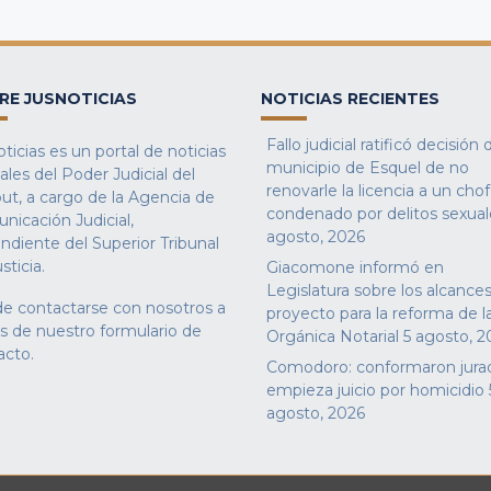
RE JUSNOTICIAS
NOTICIAS RECIENTES
Fallo judicial ratificó decisión 
ticias es un portal de noticias
municipio de Esquel de no
iales del Poder Judicial del
renovarle la licencia a un cho
ut, a cargo de la Agencia de
condenado por delitos sexual
nicación Judicial,
agosto, 2026
ndiente del Superior Tribunal
sticia.
Giacomone informó en
Legislatura sobre los alcances
e contactarse con nosotros a
proyecto para la reforma de l
és de nuestro
formulario de
Orgánica Notarial
5 agosto, 2
acto
.
Comodoro: conformaron jura
empieza juicio por homicidio
agosto, 2026