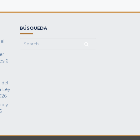
BÚSQUEDA
del
Search
for:
fer
es
6
 del
a Ley
026
do y
5