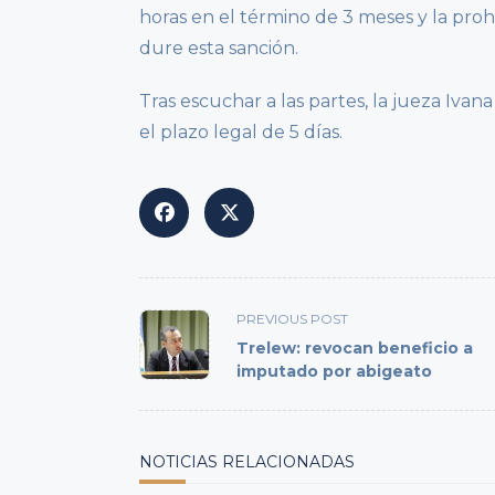
horas en el término de 3 meses y la proh
dure esta sanción.
Tras escuchar a las partes, la jueza Iva
el plazo legal de 5 días.
<span
PREVIOUS POST
class="nav-
Trelew: revocan beneficio a
subtitle
imputado por abigeato
screen-
reader-
text">Page</span>
NOTICIAS RELACIONADAS