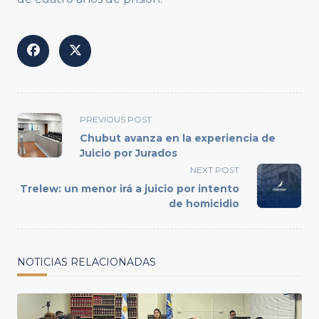
<span
PREVIOUS POST
class="nav-
Chubut avanza en la experiencia de
subtitle
Juicio por Jurados
screen-
NEXT POST
reader-
Trelew: un menor irá a juicio por intento
text">Page</span>
de homicidio
NOTICIAS RELACIONADAS