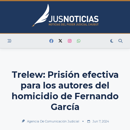
Skip
to
content
Trelew: Prisión efectiva
para los autores del
homicidio de Fernando
García
Agencia De Comunicación Judicial
Jun 7, 2024