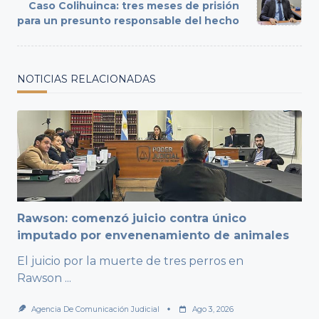
reader-
Caso Colihuinca: tres meses de prisión
text">Page</span>
para un presunto responsable del hecho
NOTICIAS RELACIONADAS
Rawson: comenzó juicio contra único
imputado por envenenamiento de animales
El juicio por la muerte de tres perros en
Rawson
...
Agencia De Comunicación Judicial
Ago 3, 2026