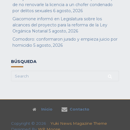
de no renovarle la licencia a un chofer condenado
por delitos sexuales
6 agosto, 2026
Giacomone informó en Legislatura sobre los
alcances del proyecto para la reforma de la Ley
Orgánica Notarial
5 agosto, 2026
Comodoro: conformaron jurado y empieza juicio por
homicidio
5 agosto, 2026
BÚSQUEDA
Search
for:
Inicio
Contacto
Copyright © 2026
Yuki News Magazine Theme
Designed By
WP Moose