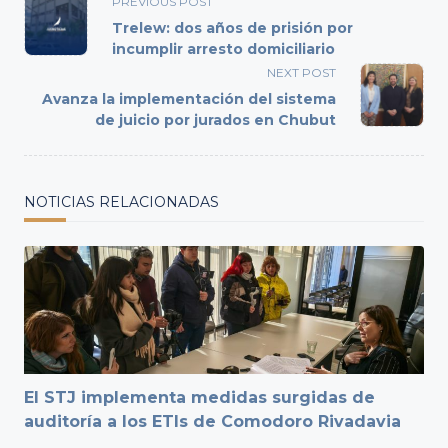
PREVIOUS POST
class="nav-
Trelew: dos años de prisión por
subtitle
incumplir arresto domiciliario
screen-
NEXT POST
reader-
Avanza la implementación del sistema
text">Page</span>
de juicio por jurados en Chubut
NOTICIAS RELACIONADAS
El STJ implementa medidas surgidas de
auditoría a los ETIs de Comodoro Rivadavia