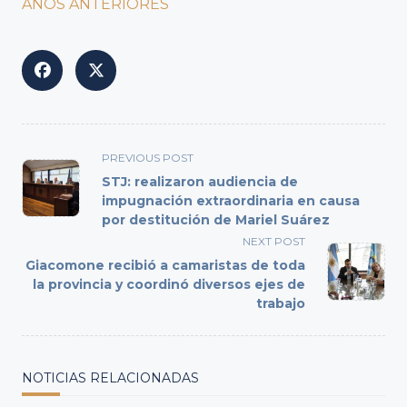
AÑOS ANTERIORES
<span
PREVIOUS POST
class="nav-
STJ: realizaron audiencia de
subtitle
impugnación extraordinaria en causa
por destitución de Mariel Suárez
screen-
reader-
NEXT POST
text">Page</span>
Giacomone recibió a camaristas de toda
la provincia y coordinó diversos ejes de
trabajo
NOTICIAS RELACIONADAS